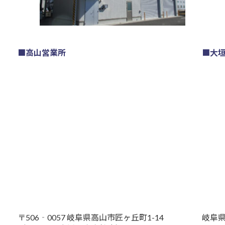
■高山営業所
■大
〒506‐0057 岐阜県高山市匠ヶ丘町1-14
岐阜県