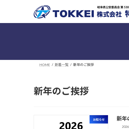
コ
ナ
ン
ビ
テ
ゲ
ン
ー
ツ
シ
へ
ョ
ス
ン
キ
に
ッ
移
HOME
新着一覧
新年のご挨拶
プ
動
新年のご挨拶
新年
お知らせ
202