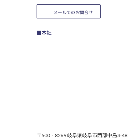
メールでのお問合せ
■本社
〒500‐8269 岐阜県岐阜市茜部中島3-48