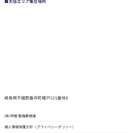
■大垣エリア集合場所
岐阜県不破郡垂井町綾戸521番地8
(株)特警 警備業標識
個人情報保護方針（プライバシーポリシー）