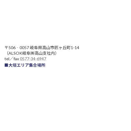
〒506‐0057 岐阜県高山市匠ヶ丘町1-14
（ALSOK岐阜㈱高山支社内）
tel／fax
0577-34-6947
■大垣エリア集合場所